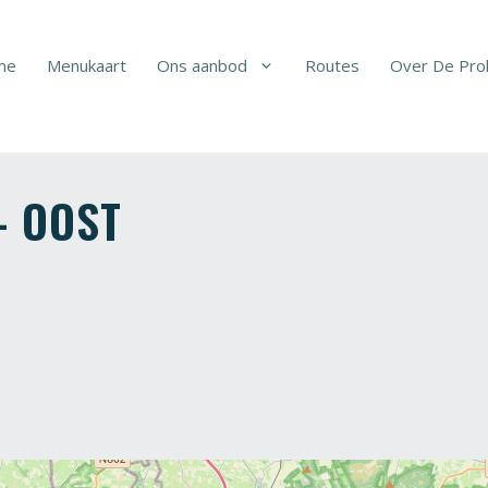
me
Menukaart
Ons aanbod
Routes
Over De Pro
– OOST