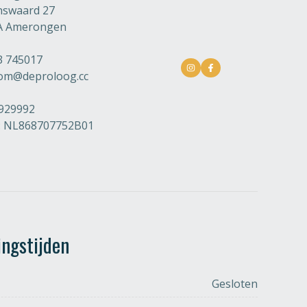
nswaard 27
A Amerongen
3 745017
om@deproloog.cc
8929992
: NL868707752B01
ngstijden
Gesloten