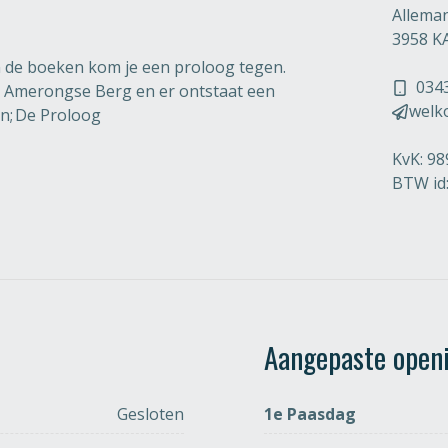
Allema
3958 K
an de boeken kom je een proloog tegen.
034
de Amerongse Berg en er ontstaat een
welk
en; De Proloog
KvK: 9
BTW id
Aangepaste openi
Gesloten
1e Paasdag