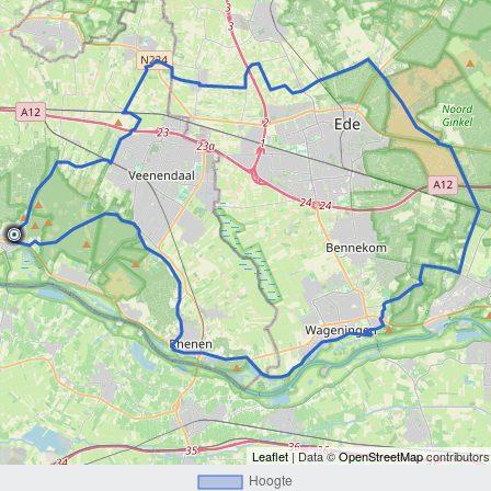
Leaflet
| Data ©
OpenStreetMap
contributor