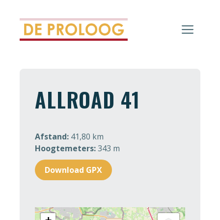
Ga
naar
Men
de
inhoud
ALLROAD 41
Afstand:
41,80 km
Hoogtemeters:
343 m
Download GPX