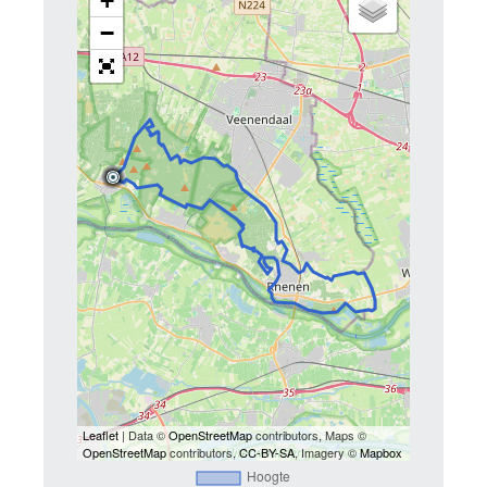
+
−
Leaflet
| Data ©
OpenStreetMap
contributors, Maps ©
OpenStreetMap
contributors,
CC-BY-SA
, Imagery ©
Mapbox