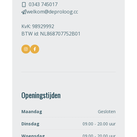
0343 745017
welkom@deproloog.cc
KvK: 98929992
BTW id: NL868707752B01
Openingstijden
Maandag
Gesloten
Dinsdag
09.00 - 20.00 uur
Woensdag
09.00 - 20.00 uur