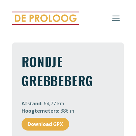
Ga
naar
Men
de
inhoud
RONDJE
GREBBEBERG
Afstand:
64,77 km
Hoogtemeters:
386 m
Download GPX