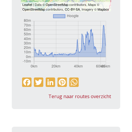
Leaflet
| Data ©
OpenStreetMap
contributors, Maps ©
OpenStreetMap
contributors,
CC-BY-SA
, Imagery ©
Mapbox
F
T
Li
Pi
W
ac
w
n
nt
h
Terug naar routes overzicht
e
itt
k
er
at
b
er
e
e
s
o
dI
st
A
o
n
p