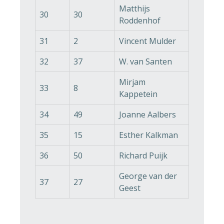
Matthijs
30
30
Roddenhof
31
2
Vincent Mulder
32
37
W. van Santen
Mirjam
33
8
Kappetein
34
49
Joanne Aalbers
35
15
Esther Kalkman
36
50
Richard Puijk
George van der
37
27
Geest