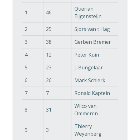
Querian
1
46
Eijgensteijn
2
25
Sjors van t Hag
3
38
Gerben Bremer
4
12
Peter Kuin
5
23
J. Bungelaar
6
26
Mark Schierk
7
7
Ronald Kaptein
Wilco van
8
31
Ommeren
Thierry
9
3
Weyenberg