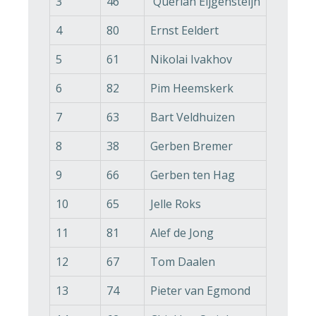
3
46
Querian Eijgensteijn
4
80
Ernst Eeldert
5
61
Nikolai Ivakhov
6
82
Pim Heemskerk
7
63
Bart Veldhuizen
8
38
Gerben Bremer
9
66
Gerben ten Hag
10
65
Jelle Roks
11
81
Alef de Jong
12
67
Tom Daalen
13
74
Pieter van Egmond