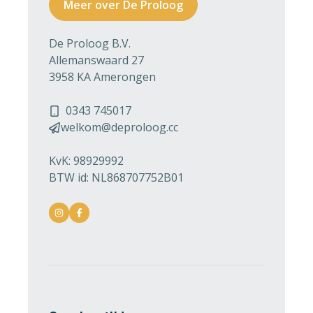
Meer over De Proloog
De Proloog B.V.
Allemanswaard 27
3958 KA Amerongen
0343 745017
welkom@deproloog.cc
KvK: 98929992
BTW id: NL868707752B01